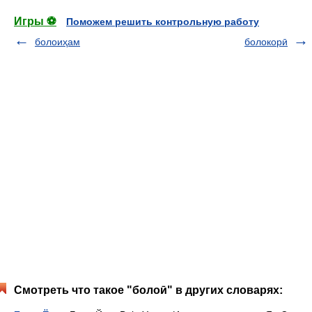
Игры ⚽
Поможем решить контрольную работу
болоиҳам
болокорӣ
Смотреть что такое "болоӣ" в других словарях: