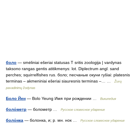
боло
— smėliniai ešeriai statusas T sritis zoologija | vardynas
taksono rangas gentis atitikmenys: lot. Diplectrum angl. sand
perches; squirrelfishes rus. боло; песчаные окуни ryšiai: platesnis
terminas – akmeniniai ešeriai siauresnis terminas –… …
Žuvų
pavadinimų žodynas
Боло Йен
— Bolo Yeung Имя при рождении …
Википедия
боло́метр
— болометр …
Русское словесное ударение
боло́нка
— болонка, и; р. мн. нок …
Русское словесное ударение