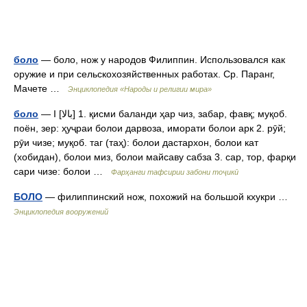
боло
— боло, нож у народов Филиппин. Использовался как
оружие и при сельскохозяйственных работах. Ср. Паранг,
Мачете …
Энциклопедия «Народы и религии мира»
боло
— I [بالا] 1. қисми баланди ҳар чиз, забар, фавқ; муқоб.
поён, зер: ҳуҷраи болои дарвоза, иморати болои арк 2. рӯй;
рӯи чизе; муқоб. таг (таҳ): болои дастархон, болои кат
(хобидан), болои миз, болои майсаву сабза 3. сар, тор, фарқи
сари чизе: болои …
Фарҳанги тафсирии забони тоҷикӣ
БОЛО
— филиппинский нож, похожий на большой кхукри …
Энциклопедия вооружений