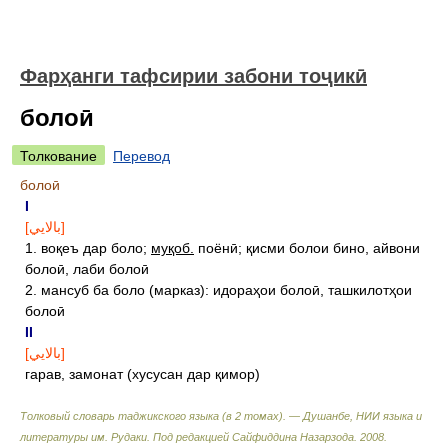
Фарҳанги тафсирии забони тоҷикӣ
болоӣ
Толкование
Перевод
болоӣ
I
[بالايي]
1. воқеъ дар боло;
муқоб.
поёнӣ; қисми болои бино, айвони
болоӣ, лаби болоӣ
2. мансуб ба боло (марказ): идораҳои болоӣ, ташкилотҳои
болоӣ
II
[بالايي]
гарав, замонат (хусусан дар қимор)
Толковый словарь таджикского языка (в 2 томах). — Душанбе, НИИ языка и
литературы им. Рудаки
.
Под редакцией Сайфиддина Назарзода
.
2008
.